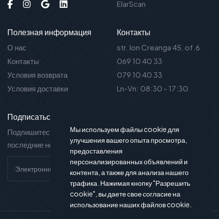
ElarScan
Полезная информация
Контакты
О нас
str. Ion Creanga 45, of.6
Контакты
069 10 40 33
Условия возврата
079 10 40 33
Условия доставки
Ln-Vn: 08:30 - 17:30
Подписаться на новости
Мы используем файлы cookie для
Подпишитесь на нашу рассылку и вы будете в курсе
улучшения вашего опыта просмотра,
последние новости и предложения.
предоставления
персонализированных объявлений и
контента, а также для анализа нашего
трафика. Нажимая кнопку "Разрешить
cookie", вы даете свое согласие на
использование наших файлов cookie.