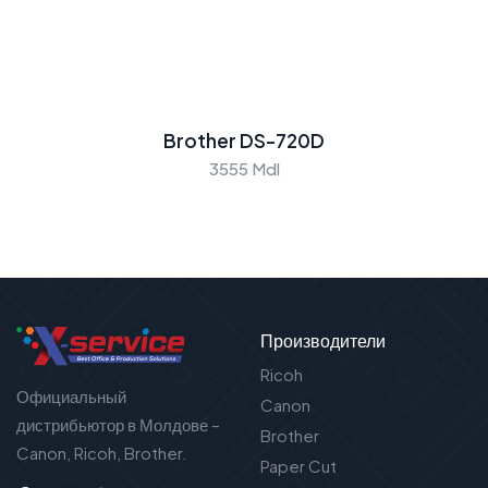
Brother DS-720D
3555 Mdl
Производители
Ricoh
Официальный
Canon
дистрибьютор в Молдове –
Brother
Canon, Ricoh, Brother.
Paper Cut