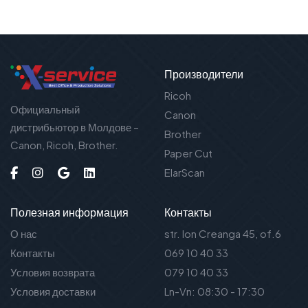
Производители
Ricoh
Официальный
Canon
дистрибьютор в Молдове –
Brother
Canon, Ricoh, Brother.
Paper Cut
ElarScan
Полезная информация
Контакты
О нас
str. Ion Creanga 45, of.6
Контакты
069 10 40 33
Условия возврата
079 10 40 33
Условия доставки
Ln-Vn: 08:30 - 17:30