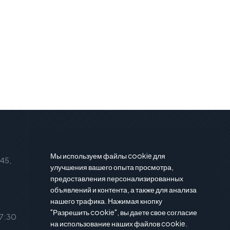
Подписаться на новости
Мы используем файлы cookie для
 45,
Подпишитесь на нашу рассылку и
улучшения вашего опыта просмотра,
вы будете в курсе последние
предоставления персонализированных
новости и предложения.
объявлений и контента, а также для анализа
нашего трафика. Нажимая кнопку
"Разрешить cookie", вы даете свое согласие
17:30
на использование наших файлов cookie.