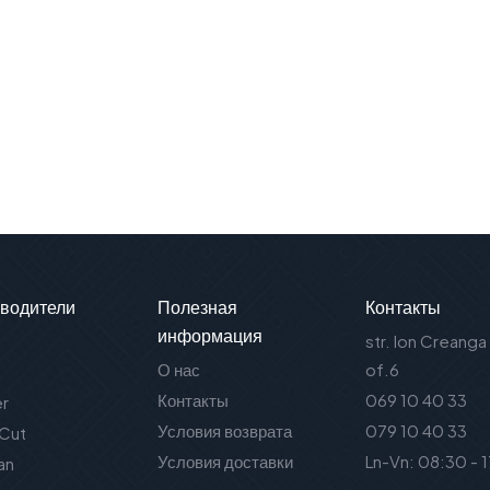
водители
Полезная
Контакты
информация
str. Ion Creanga
О нас
of.6
Контакты
069 10 40 33
er
Условия возврата
079 10 40 33
 Cut
Условия доставки
Ln-Vn: 08:30 - 
an