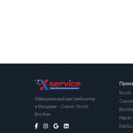
Произ
Ricoh
Официальный дистрибьютор
Canon
в Молдове – Canon, Ricoh,
Broth
Brother.
Paper
ElarSc