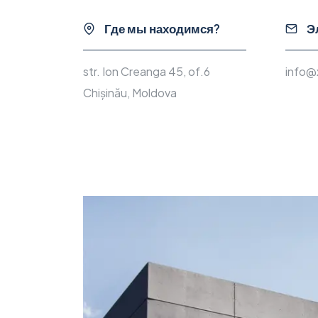
Где мы находимся?
Эл
str. Ion Creanga 45, of.6
info@
Chișinău, Moldova