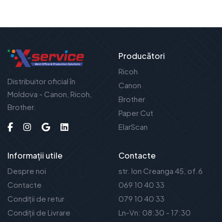
Producători
Ricoh
Distribuitor oficial în
Canon
Moldova - Canon, Ricoh,
Brother
Brother.
Paper Cut
ElarScan
Informații utile
Contacte
Despre noi
str. Ion Creanga 45, of.6
Contacte
069 10 40 33
Condiții de retur
079 10 40 33
Condiții de Livrare
Ln-Vn: 08:30 - 17:30