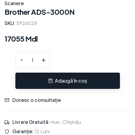
Scanere
Brother ADS-3000N
SKU:
5926028
17055 Mdl
-
+
Adaugă în coș
Doresc o consultație
Livrare Gratuită:
mun. Chișinău
Garanție:
12 Luni