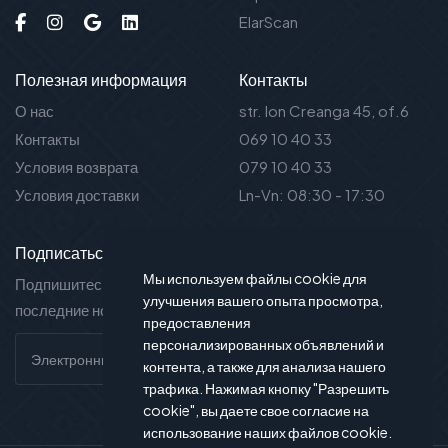
ElarScan
Полезная информация
Контакты
О нас
str. Ion Creanga 45, of.6
Контакты
069 10 40 33
Условия возврата
079 10 40 33
Условия доставки
Ln-Vn: 08:30 - 17:30
Подписаться на новости
Мы используем файлы cookie для
Подпишитесь на нашу рассылку и вы будете в курсе
улучшения вашего опыта просмотра,
последние новости и предложения.
предоставления
персонализированных объявлений и
контента, а также для анализа нашего
трафика. Нажимая кнопку "Разрешить
cookie", вы даете свое согласие на
использование наших файлов cookie.