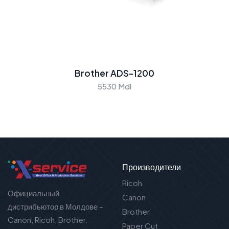
Brother ADS-1200
5530 Mdl
Производители
Ricoh
Официальный
Canon
дистрибьютор в Молдове –
Brother
Canon, Ricoh, Brother.
Paper Cut