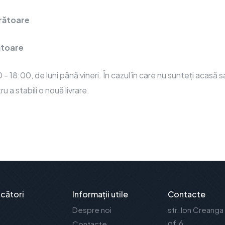
crătoare
rătoare
- 18:00, de luni până vineri. În cazul în care nu sunteți acasă sa
 a stabili o nouă livrare.
cători
Informații utile
Contacte
Despre noi
str. Ion Creanga
of.6
Contacte