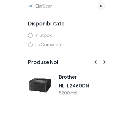
ElarScan
0
Disponibilitate
În Stock
La Comandă
Produse Noi
Brother
B
HL-L2460DN
H
5200 Mdl
5