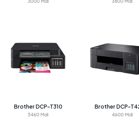
3000 Mdl
3800 Mdl
rother
Brother
L-B2080DW
HL-L2402D
500 Mdl
3000 Mdl
Brother DCP-T310
Brother DCP-T
3460 Mdl
4600 Mdl