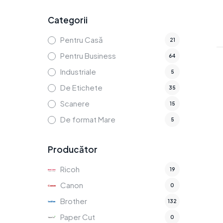
Categorii
Pentru Casă
21
Pentru Business
64
Industriale
5
De Etichete
35
Scanere
15
De format Mare
5
Producător
Ricoh
19
Canon
0
Brother
132
Paper Cut
0