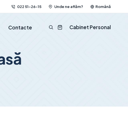
022 51-26-15
Unde ne aflăm?
Română
Cabinet Personal
Contacte
asă