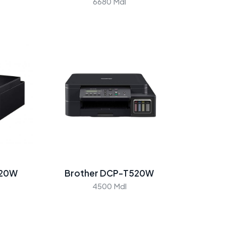
6680 Mdl
Brother
Brother
MFC-T920DW
DCP-T720D
9500 Mdl
7100 Mdl
420W
Brother DCP-T520W
4500 Mdl