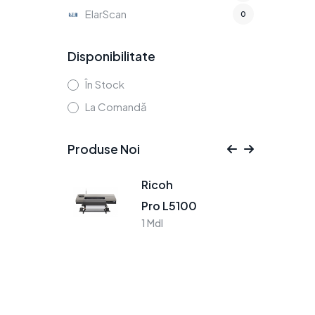
ElarScan
0
Disponibilitate
În Stock
La Comandă
Produse Noi
Ricoh
Pro L5100
1 Mdl