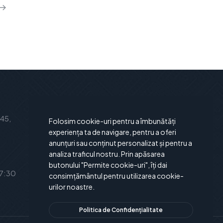
Abonare la noutăți
 45,
Abonează-te la newsletter-ul
Folosim cookie-uri pentru a îmbunătăți
nostru și vei fi la curent cu ultimele
experiența ta de navigare, pentru a oferi
anunțuri sau conținut personalizat și pentru a
noutăți și oferte.
analiza traficul nostru. Prin apăsarea
butonului "Permite cookie-uri", îți dai
17:30
consimțământul pentru utilizarea cookie-
urilor noastre.
Politica de Confidențialitate