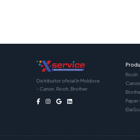
Produ
Ricoh
Distribuitor oficial în Moldova
Canon
- Canon, Ricoh, Brother.
Broth
Paper
ElarSc