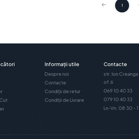
1
cători
Informații utile
Contacte
Despre noi
str. Ion Creanga
of.6
Contacte
069 10 40 33
er
Condiții de retur
079 10 40 33
 Cut
Condiții de Livrare
Ln-Vn: 08:30 - 
an