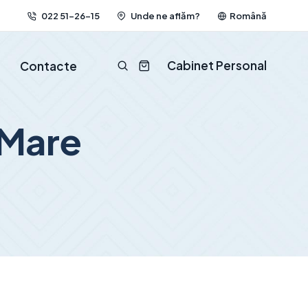
022 51-26-15
Unde ne aflăm?
Română
Cabinet Personal
Contacte
 Mare