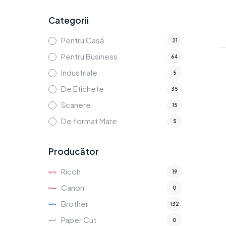
Categorii
Pentru Casă
21
Pentru Business
64
Industriale
5
De Etichete
35
Scanere
15
De format Mare
5
Producător
Ricoh
19
Canon
0
Brother
132
Paper Cut
0