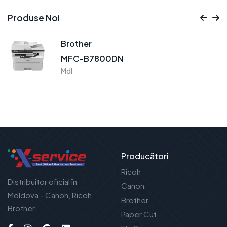
Produse Noi
Brother
MFC-B7800DN
Mdl
Producători
Ricoh
Distribuitor oficial în
Canon
Moldova - Canon, Ricoh,
Brother
Brother.
Paper Cut