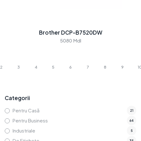
Brother DCP-B7520DW
5080 Mdl
2
3
4
5
6
7
8
9
1
Categorii
Pentru Casă
21
Pentru Business
64
Industriale
5
De Etichete
35