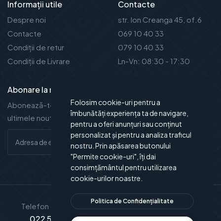
Informații utile
Contacte
Despre noi
str. Ion Creanga 45, of.6
Contacte
069 10 40 33
Condiții de retur
079 10 40 33
Condiții de Livrare
Ln-Vn: 08:30 - 17:30
Abonare la noutăți
Folosim cookie-uri pentru a
Abonează-te la newsletter-ul nostru și vei fi la curent cu
îmbunătăți experiența ta de navigare,
ultimele noutăți și oferte.
pentru a oferi anunțuri sau conținut
personalizat și pentru a analiza traficul
nostru. Prin apăsarea butonului
"Permite cookie-uri", îți dai
consimțământul pentru utilizarea
cookie-urilor noastre.
Politica de Confidențialitate
Telefon de contact
Suport Clienți
022 51-26-15
info@xservice.md