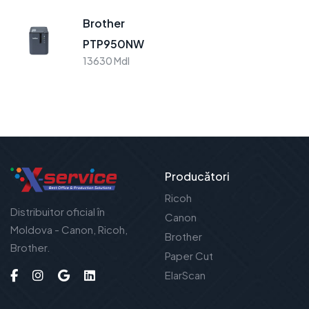
Brother
PTP950NW
13630 Mdl
Producători
Ricoh
Distribuitor oficial în
Canon
Moldova - Canon, Ricoh,
Brother
Brother.
Paper Cut
ElarScan