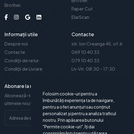
Brother
Brother.
Paper Cut
ElarScan
Informații utile
Contacte
Despre noi
str. Ion Creanga 45, of.6
Contacte
069 10 40 33
Condiții de retur
079 10 40 33
Condiții de Livrare
Ln-Vn: 08:30 - 17:30
Abonare la noutăți
Folosim cookie-uri pentru a
Abonează-te la newsletter-ul nostru și vei fi la curent cu
îmbunătăți experiența ta de navigare,
ultimele noutăți și oferte.
pentru a oferi anunțuri sau conținut
personalizat și pentru a analiza traficul
nostru. Prin apăsarea butonului
"Permite cookie-uri", îți dai
consimțământul pentru utilizarea