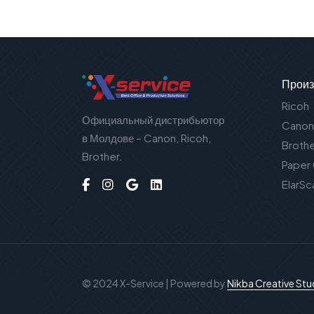
Произ
Ricoh
Официальный дистрибьютор
Canon
в Молдове – Canon, Ricoh,
Broth
Brother.
Paper
ElarSc
© 2024 X-Service | Powered by
Nikba Creative Stu