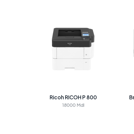
Ricoh RICOH P 800
B
18000 Mdl