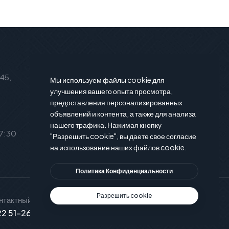
Подписаться на новости
 45,
Подпишитесь на нашу рассылку и
Мы используем файлы cookie для
вы будете в курсе последние
улучшения вашего опыта просмотра,
предоставления персонализированных
новости и предложения.
объявлений и контента, а также для анализа
нашего трафика. Нажимая кнопку
17:30
"Разрешить cookie", вы даете свое согласие
на использование наших файлов cookie.
Политика Конфиденциальности
Разрешить cookie
нтактный телефон
Служба поддержки
2 51-26-15
info@xservice.md