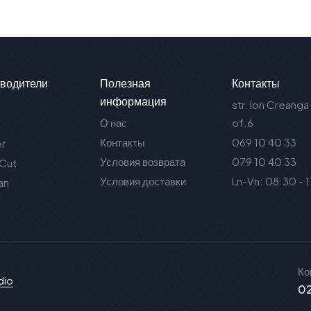
водители
Полезная
Контакты
информация
str. Ion Creanga
О нас
of.6
Контакты
069 10 40 33
er
Условия возврата
079 10 40 33
 Cut
Условия доставки
Ln-Vn: 08:30 - 
an
Ко
dio
02