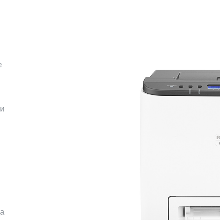
е
 и
да