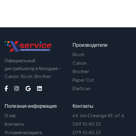
Производители
Ricoh
Официальный
Canon
дистрибьютор в Молдове –
Brother
Canon, Ricoh, Brother.
Paper Cut
ElarScan
Полезная информация
Контакты
О нас
str. Ion Creanga 45, of.6
Контакты
069 10 40 33
Условия возврата
079 10 40 33