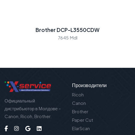
Brother DCP-L3550CDW
7645 Mdl
Производители
Ricoh
Официальный
Canon
дистрибьютор в Молдове –
Brother
Canon, Ricoh, Brother.
Paper Cut
ElarScan