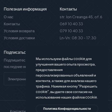
Полезная информация
Контакты
О нас
str. Ion Creanga 45, of.6
Контакты
069 10 40 33
Условия возврата
079 10 40 33
Условия доставки
Ln-Vn: 08:30 - 17:30
Подписаться на новости
Мы используем файлы cookie для
Подпишитесь на нашу рассылку и вы будете в курсе
улучшения вашего опыта просмотра,
последние новости и предложения.
предоставления
персонализированных объявлений и
контента, а также для анализа нашего
трафика. Нажимая кнопку "Разрешить
cookie", вы даете свое согласие на
использование наших файлов cookie.
Политика Конфиденциальности
Контактный телефон
Служба поддержки