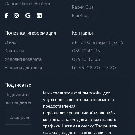
Canon, Ricoh, Brother.
Paper Cut
ElarScan
Полезная информация
Контакты
О нас
str. Ion Creanga 45, of.6
Контакты
069 10 40 33
Условия возврата
079 10 40 33
Условия доставки
Ln-Vn: 08:30 - 17:30
Подписаться на новости
Мы используем файлы cookie для
Подпишитесь на нашу рассылку и вы будете в курсе
улучшения вашего опыта просмотра,
последние новости и предложения.
предоставления
персонализированных объявлений и
контента, а также для анализа нашего
трафика. Нажимая кнопку "Разрешить
cookie", вы даете свое согласие на