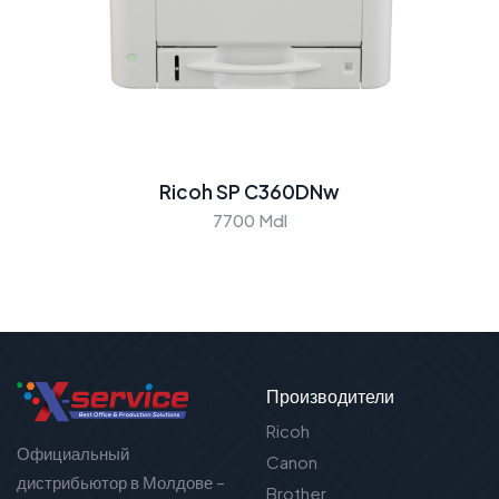
Ricoh SP C360DNw
7700 Mdl
Производители
Ricoh
Официальный
Canon
дистрибьютор в Молдове –
Brother