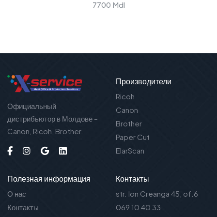
7700 Mdl
Производители
Ricoh
Официальный
Canon
дистрибьютор в Молдове –
Brother
Canon, Ricoh, Brother.
Paper Cut
ElarScan
Полезная информация
Контакты
О нас
str. Ion Creanga 45, of.6
Контакты
069 10 40 33