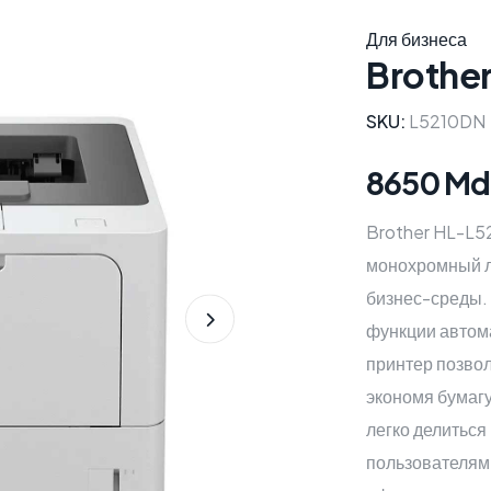
Для бизнеса
Brothe
SKU:
L5210DN
8650 Md
Brother HL-L5
монохромный л
бизнес-среды. 
функции автома
принтер позво
экономя бумагу
легко делитьс
пользователям