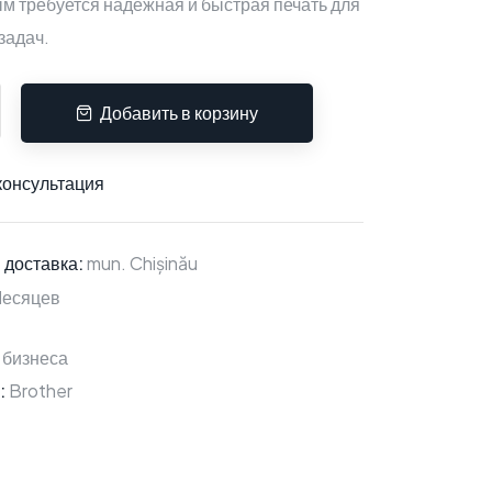
м требуется надёжная и быстрая печать для
задач.
Добавить в корзину
консультация
 доставка:
mun. Chișinău
есяцев
 бизнеса
:
Brother