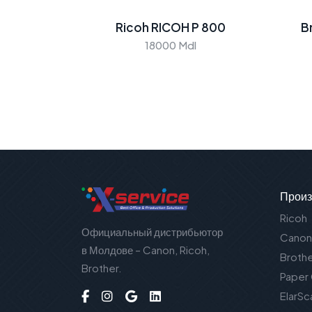
Ricoh RICOH P 800
B
18000 Mdl
Произ
Ricoh
Официальный дистрибьютор
Canon
в Молдове – Canon, Ricoh,
Broth
Brother.
Paper
ElarSc