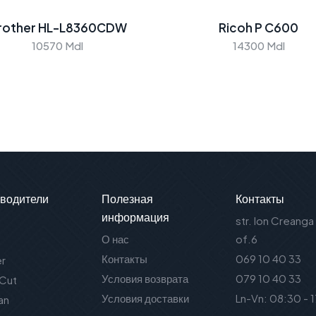
rother HL-L8360CDW
Ricoh P C600
10570 Mdl
14300 Mdl
водители
Полезная
Контакты
информация
str. Ion Creanga
О нас
of.6
Контакты
069 10 40 33
er
Условия возврата
079 10 40 33
 Cut
Условия доставки
Ln-Vn: 08:30 - 
an