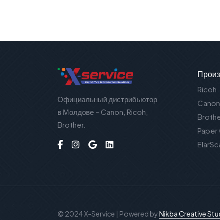
Произ
Ricoh
Официальный дистрибьютор
Canon
в Молдове – Canon, Ricoh,
Broth
Brother.
Paper
ElarSc
© 2024 X-Service | Powered by
Nikba Creative Stu