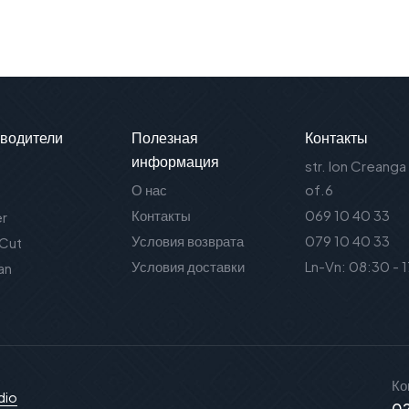
водители
Полезная
Контакты
информация
str. Ion Creanga
О нас
of.6
Контакты
069 10 40 33
er
Условия возврата
079 10 40 33
 Cut
Условия доставки
Ln-Vn: 08:30 - 
an
Ко
dio
02