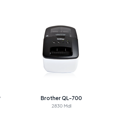
P
Brother QL-700
2830 Mdl