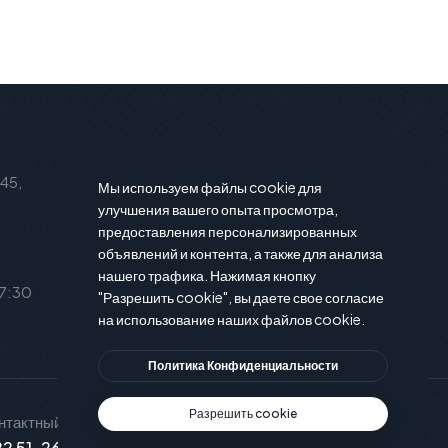
Подписаться на новости
 45,
Подпишитесь на нашу рассылку и
Мы используем файлы cookie для
вы будете в курсе последние
улучшения вашего опыта просмотра,
предоставления персонализированных
новости и предложения.
объявлений и контента, а также для анализа
нашего трафика. Нажимая кнопку
17:30
"Разрешить cookie", вы даете свое согласие
на использование наших файлов cookie.
Политика Конфиденциальности
Разрешить cookie
нтактный телефон
Служба поддержки
2 51-26-15
info@xservice.md