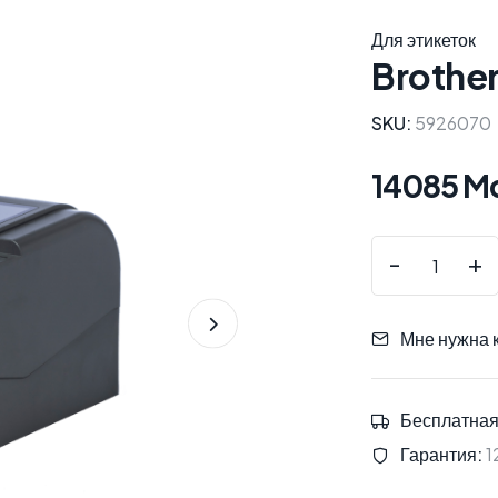
Для этикеток
Brothe
SKU:
5926070
14085 M
-
+
Мне нужна 
Бесплатная
Гарантия:
1