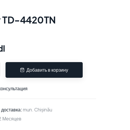
r TD-4420TN
dl
Добавить в корзину
консультация
 доставка:
mun. Chișinău
2 Месяцев