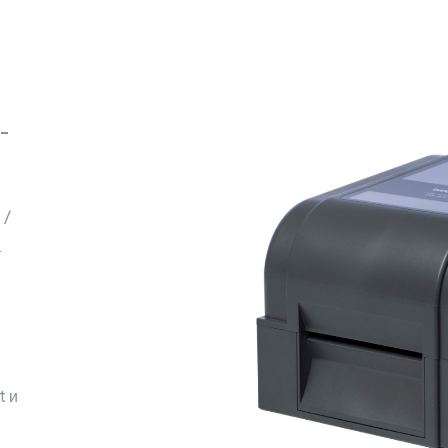
-
 /
а
t и