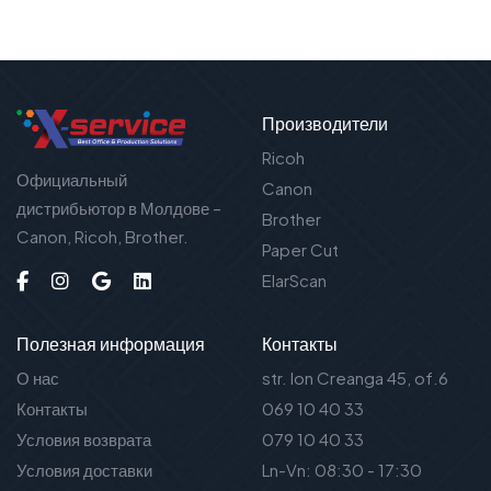
Производители
Ricoh
Официальный
Canon
дистрибьютор в Молдове –
Brother
Canon, Ricoh, Brother.
Paper Cut
ElarScan
Полезная информация
Контакты
О нас
str. Ion Creanga 45, of.6
Контакты
069 10 40 33
Условия возврата
079 10 40 33
Условия доставки
Ln-Vn: 08:30 - 17:30