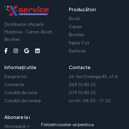
Producători
Ricoh
Distribuitor oficial în
Canon
Moldova - Canon, Ricoh,
Brother
Brother.
Paper Cut
ElarScan
Informații utile
Contacte
Despre noi
str. Ion Creanga 45, of.6
Contacte
069 10 40 33
Condiții de retur
079 10 40 33
Condiții de Livrare
Ln-Vn: 08:30 - 17:30
Abonare la noutăți
Folosim cookie-uri pentru a
Abonează-te la newsletter-ul nostru și vei fi la curent cu