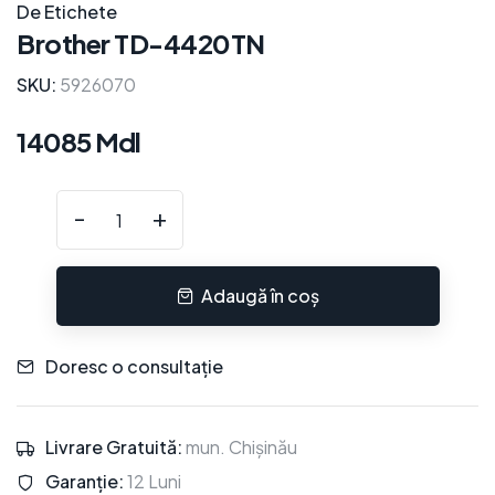
De Etichete
Brother TD-4420TN
SKU:
5926070
14085 Mdl
-
+
Adaugă în coș
Doresc o consultație
Livrare Gratuită:
mun. Chișinău
Garanție:
12 Luni