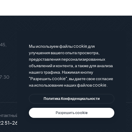
Подписаться на новости
 45,
Подпишитесь на нашу рассылку и
Мы используем файлы cookie для
вы будете в курсе последние
улучшения вашего опыта просмотра,
предоставления персонализированных
новости и предложения.
объявлений и контента, а также для анализа
нашего трафика. Нажимая кнопку
17:30
"Разрешить cookie", вы даете свое согласие
на использование наших файлов cookie.
Политика Конфиденциальности
Разрешить cookie
нтактный телефон
Служба поддержки
2 51-26-15
info@xservice.md