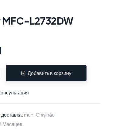
r MFC-L2732DW
l
Добавить в корзину
консультация
 доставка:
mun. Chișinău
2 Месяцев