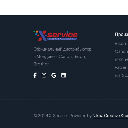
Произ
Ricoh
Официальный дистрибьютор
Canon
в Молдове – Canon, Ricoh,
Broth
Brother.
Paper
ElarSc
© 2024 X-Service | Powered by
Nikba Creative Stu