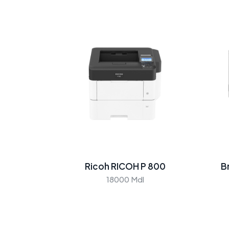
Ricoh RICOH P 800
B
18000 Mdl