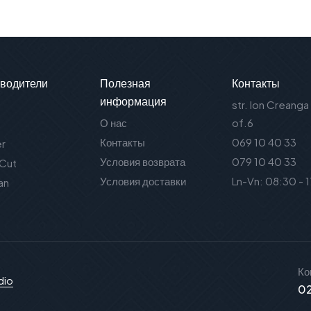
водители
Полезная
Контакты
информация
str. Ion Creanga
О нас
of.6
Контакты
069 10 40 33
er
Условия возврата
079 10 40 33
 Cut
Условия доставки
Ln-Vn: 08:30 - 
an
Ко
dio
02