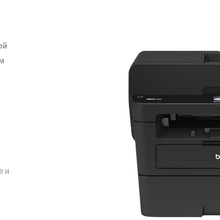
ой
м
е и