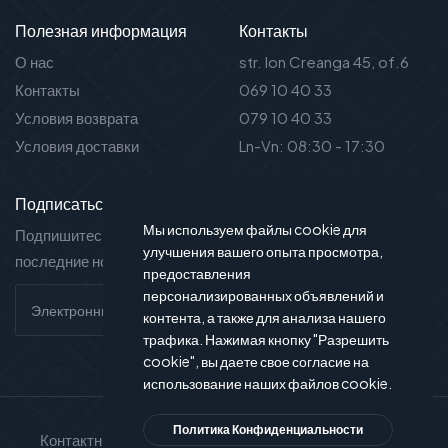
Полезная информация
Контакты
О нас
str. Ion Creanga 45, of.6
Контакты
069 10 40 33
Условия возврата
079 10 40 33
Условия доставки
Ln-Vn: 08:30 - 17:30
Подписаться на новости
Мы используем файлы cookie для
Подпишитесь на нашу рассылку и вы будете в курсе
улучшения вашего опыта просмотра,
последние новости и предложения.
предоставления
персонализированных объявлений и
контента, а также для анализа нашего
трафика. Нажимая кнопку "Разрешить
cookie", вы даете свое согласие на
использование наших файлов cookie.
Политика Конфиденциальности
Контактный телефон
Служба поддержки