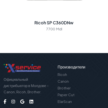
Ricoh SP C360DNw
7700 Mdl
Производители
Ricoh
Официальный
Canon
дистрибьютор в Молдове –
Brother
Canon, Ricoh, Brother.
Paper Cut
ElarScan