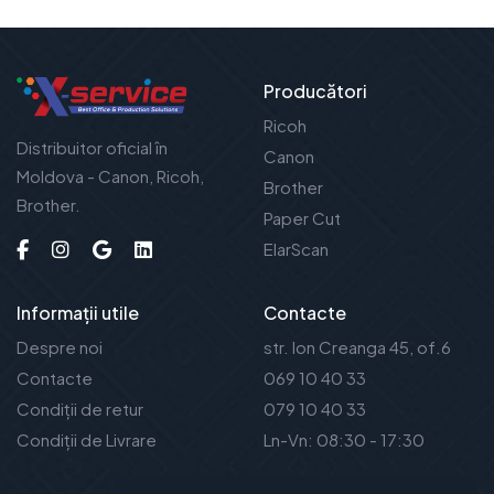
Producători
Ricoh
Distribuitor oficial în
Canon
Moldova - Canon, Ricoh,
Brother
Brother.
Paper Cut
ElarScan
Informații utile
Contacte
Despre noi
str. Ion Creanga 45, of.6
Contacte
069 10 40 33
Condiții de retur
079 10 40 33
Condiții de Livrare
Ln-Vn: 08:30 - 17:30