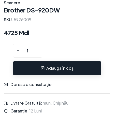
Scanere
Brother DS-920DW
SKU:
5926009
4725 Mdl
-
+
Adaugă în coș
Doresc o consultație
Livrare Gratuită:
mun. Chișinău
Garanție:
12 Luni