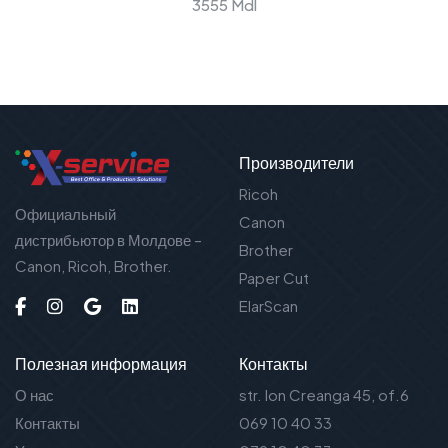
3555 Mdl
Производители
Ricoh
Официальный
Canon
дистрибьютор в Молдове –
Brother
Canon, Ricoh, Brother.
Paper Cut
ElarScan
Полезная информация
Контакты
О нас
str. Ion Creanga 45, of.6
Контакты
069 10 40 33