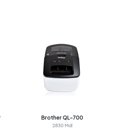
P
Brother QL-700
2830 Mdl