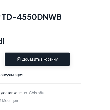
er TD-4550DNWB
dl
Добавить в корзину
консультация
 доставка:
mun. Chișinău
2 Месяцев