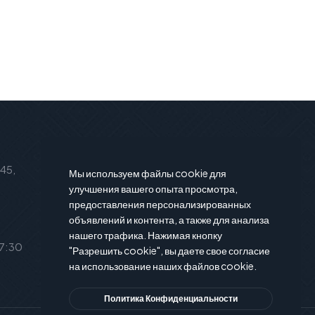
Подписаться на новости
 45,
Подпишитесь на нашу рассылку и
Мы используем файлы cookie для
вы будете в курсе последние
улучшения вашего опыта просмотра,
предоставления персонализированных
новости и предложения.
объявлений и контента, а также для анализа
нашего трафика. Нажимая кнопку
17:30
"Разрешить cookie", вы даете свое согласие
на использование наших файлов cookie.
Политика Конфиденциальности