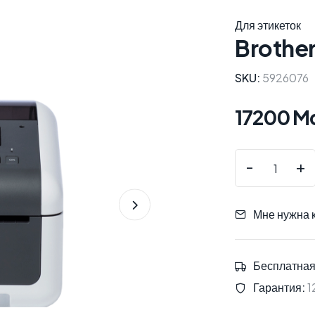
Для этикеток
Broth
SKU:
5926076
17200 M
-
+
Мне нужна 
Бесплатная
Гарантия:
1