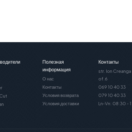
водители
Полезная
Контакты
информация
str. Ion Creanga
О нас
of.6
Контакты
069 10 40 33
er
Условия возврата
079 10 40 33
 Cut
Условия доставки
Ln-Vn: 08:30 - 
an