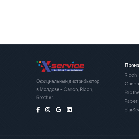
Произ
Ricoh
Официальный дистрибьютор
Canon
в Молдове – Canon, Ricoh,
Broth
Brother.
Paper
ElarSc