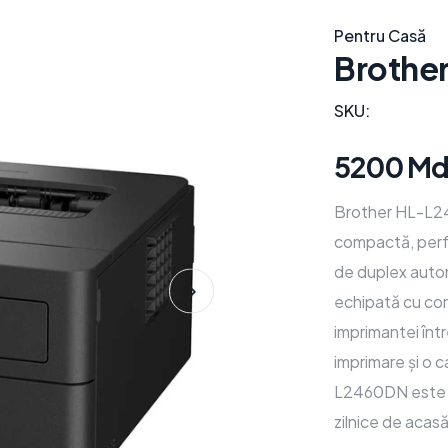
Pentru Casă
Brothe
SKU:
5200 Md
Brother HL-L2
compactă, perfe
de duplex autom
echipată cu con
imprimantei înt
imprimare și o 
L2460DN este so
zilnice de acasă