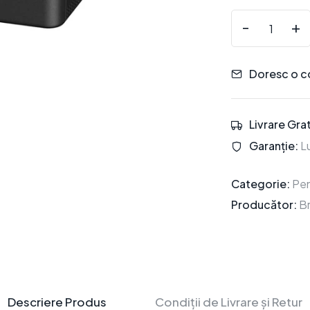
-
+
Doresc o c
Livrare Grat
Garanție:
Lu
Categorie:
Pen
Producător:
B
Descriere Produs
Condiții de Livrare și Retur