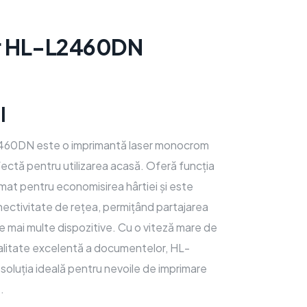
r HL-L2460DN
l
460DN este o imprimantă laser monocrom
ctă pentru utilizarea acasă. Oferă funcția
at pentru economisirea hârtiei și este
ectivitate de rețea, permițând partajarea
re mai multe dispozitive. Cu o viteză mare de
calitate excelentă a documentelor, HL-
luția ideală pentru nevoile de imprimare
.