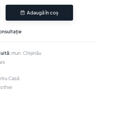
Adaugă în coș
onsultație
uită:
mun. Chișinău
ni
tru Casă
rother