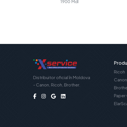
1900 Mdl
Produ
Ricoh
Distribuitor oficial în Moldova
Canon
- Canon, Ricoh, Brother.
Broth
Paper
ElarSc