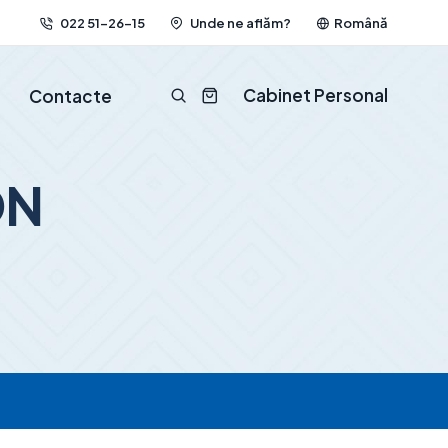
022 51-26-15
Unde ne aflăm?
Română
Cabinet Personal
Contacte
DN