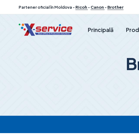
Partener oficial în Moldova -
Ricoh
-
Canon
-
Brother
Principală
Prod
B