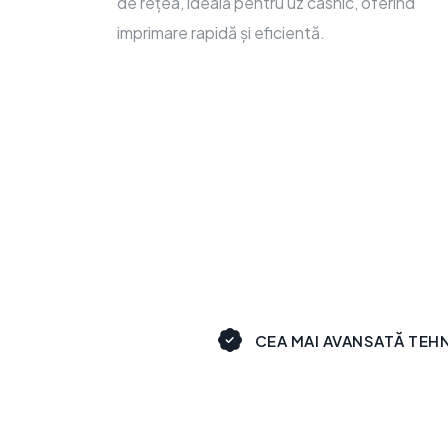
de rețea, ideală pentru uz casnic, oferind
imprimare rapidă și eficientă.
CEA MAI AVANSATĂ TEH