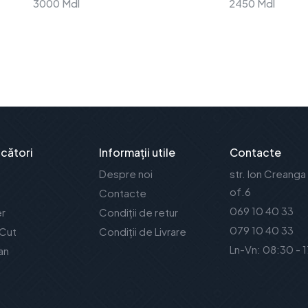
3000 Mdl
2450 Mdl
cători
Informații utile
Contacte
Despre noi
str. Ion Creanga
of.6
Contacte
069 10 40 33
er
Condiții de retur
079 10 40 33
 Cut
Condiții de Livrare
Ln-Vn: 08:30 - 
an