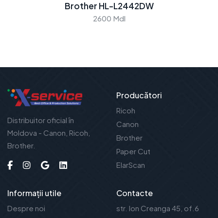
Brother HL-L2442DW
2600 Mdl
Producători
Ricoh
Distribuitor oficial în
Canon
Moldova - Canon, Ricoh,
Brother
Brother.
Paper Cut
ElarScan
Informații utile
Contacte
Despre noi
str. Ion Creanga 45, of.6