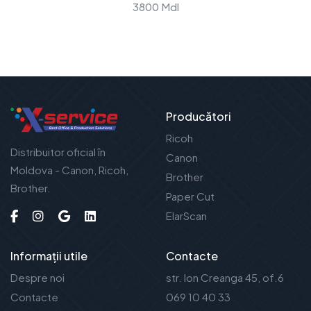
3800 Mdl
Producători
Ricoh
Distribuitor oficial în
Canon
Moldova - Canon, Ricoh,
Brother
Brother.
Paper Cut
ElarScan
Informații utile
Contacte
Despre noi
str. Ion Creanga 45, of.6
Contacte
069 10 40 33