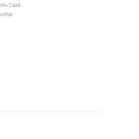
tru Casă
rother