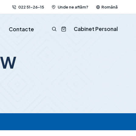
022 51-26-15
Unde ne aflăm?
Română
Cabinet Personal
Contacte
DW