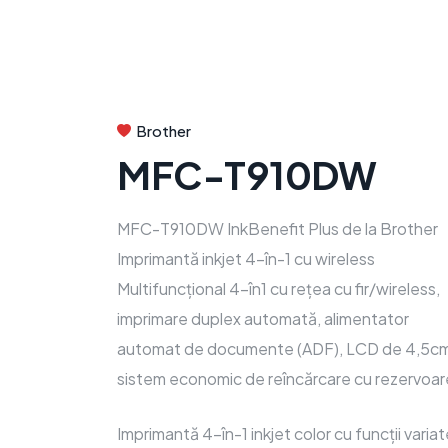
Brother
MFC-T910DW
MFC-T910DW InkBenefit Plus de la Brother
Imprimantă inkjet 4-în-1 cu wireless
Multifuncțional 4-în1 cu rețea cu fir/wireless,
imprimare duplex automată, alimentator
automat de documente (ADF), LCD de 4,5cm
sistem economic de reîncărcare cu rezervoar
Imprimantă 4-în-1 inkjet color cu funcții varia