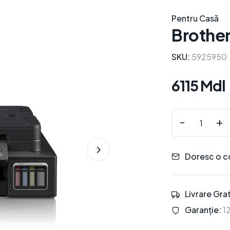
Pentru Casă
Brothe
SKU:
5925950
6115 Mdl
-
+
Doresc o c
Livrare Grat
Garanție:
12