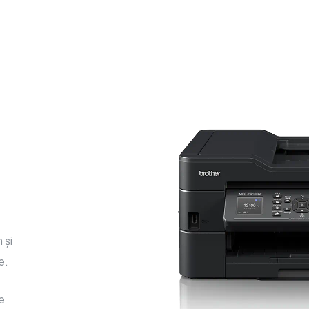
 și
e.
te