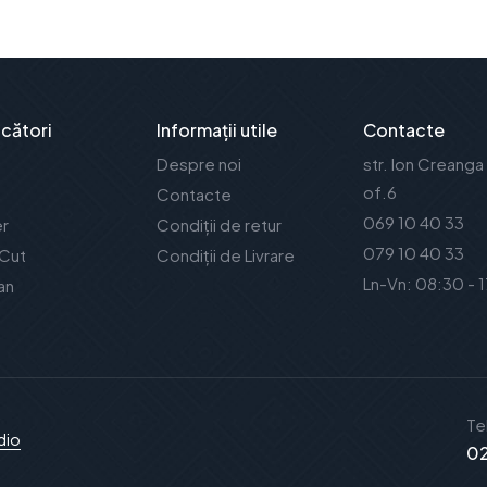
cători
Informații utile
Contacte
Despre noi
str. Ion Creanga
of.6
Contacte
069 10 40 33
er
Condiții de retur
079 10 40 33
 Cut
Condiții de Livrare
Ln-Vn: 08:30 - 
an
Te
dio
02