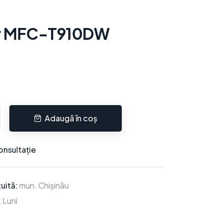
r MFC-T910DW
Adaugă în coș
onsultație
uită:
mun. Chișinău
 Luni