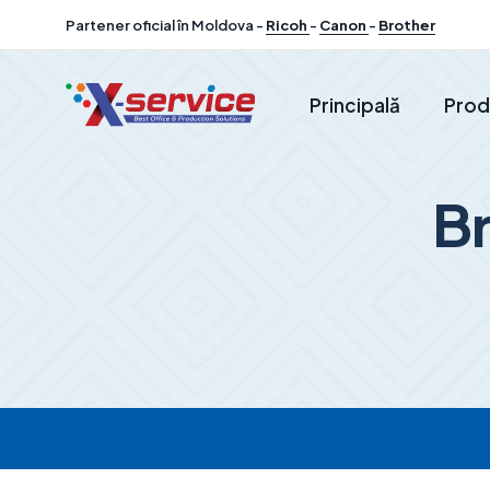
Partener oficial în Moldova -
Ricoh
-
Canon
-
Brother
Principală
Prod
B