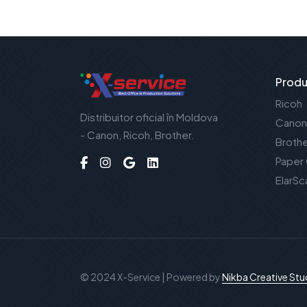
Produ
Ricoh
Distribuitor oficial în Moldova
Canon
- Canon, Ricoh, Brother.
Broth
Paper
ElarSc
© 2024 X-Service | Powered by
Nikba Creative Stu