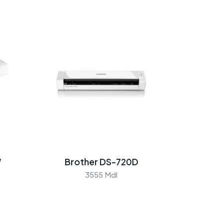
W
Brother DS-720D
3555 Mdl