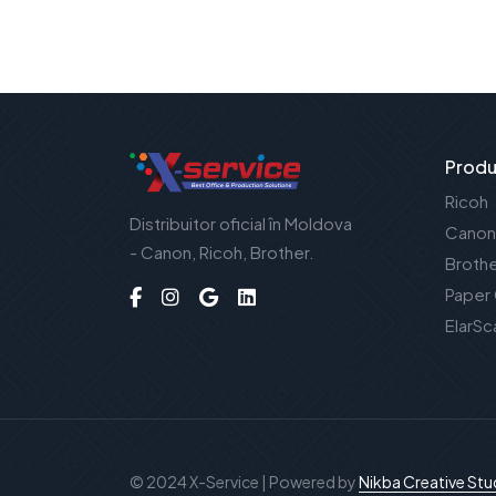
Produ
Ricoh
Distribuitor oficial în Moldova
Canon
- Canon, Ricoh, Brother.
Broth
Paper
ElarSc
© 2024 X-Service | Powered by
Nikba Creative Stu