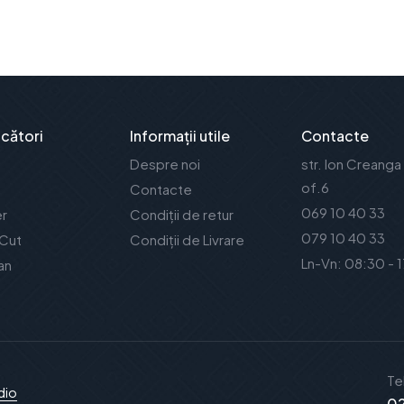
cători
Informații utile
Contacte
Despre noi
str. Ion Creanga
of.6
Contacte
069 10 40 33
er
Condiții de retur
079 10 40 33
 Cut
Condiții de Livrare
Ln-Vn: 08:30 - 
an
Te
dio
02