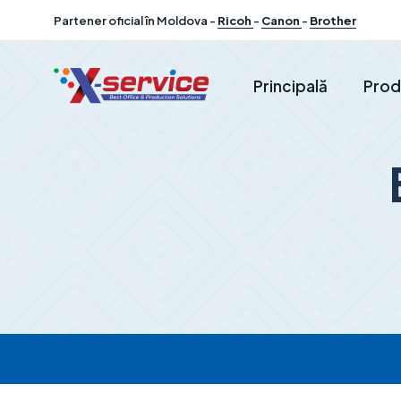
Partener oficial în Moldova -
Ricoh
-
Canon
-
Brother
Principală
Prod