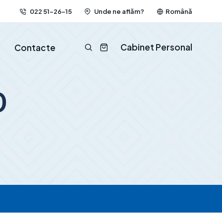
022 51-26-15
Unde ne aflăm?
Română
Cabinet Personal
Contacte
0