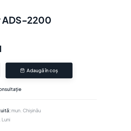
r ADS-2200
l
Adaugă în coș
onsultație
uită:
mun. Chișinău
 Luni