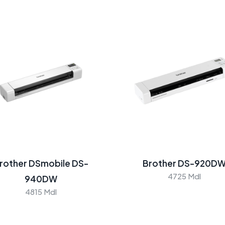
rother DSmobile DS-
Brother DS-920D
4725 Mdl
940DW
4815 Mdl