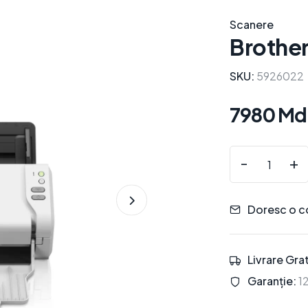
Scanere
Brothe
SKU:
5926022
7980 Md
-
+
Doresc o c
Livrare Grat
Garanție:
12