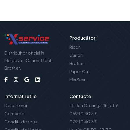
Producători
Ricoh
Distribuitor oficial în
Canon
Moldova - Canon, Ricoh,
Brother
Brother.
Paper Cut
ElarScan
Informații utile
Contacte
Despre noi
str. Ion Creanga 45, of.6
Contacte
069 10 40 33
Condiții de retur
079 10 40 33
Condiții de Livrare
Ln-Vn: 08:30 - 17:30