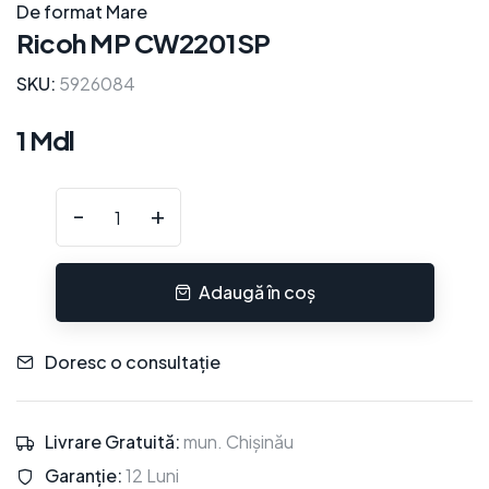
De format Mare
Ricoh MP CW2201SP
SKU:
5926084
1 Mdl
-
+
Adaugă în coș
Doresc o consultație
Livrare Gratuită:
mun. Chișinău
Garanție:
12 Luni