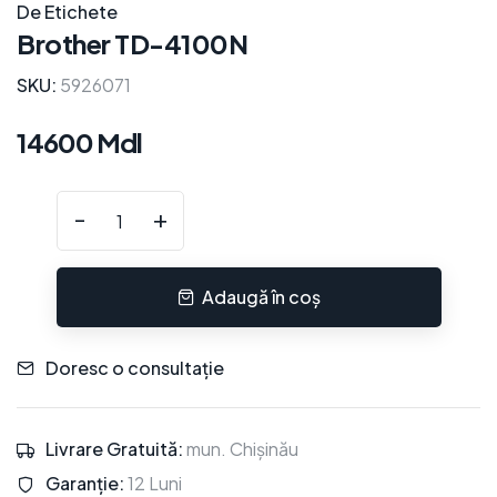
De Etichete
Brother TD-4100N
SKU:
5926071
14600 Mdl
-
+
Adaugă în coș
Doresc o consultație
Livrare Gratuită:
mun. Chișinău
Garanție:
12 Luni