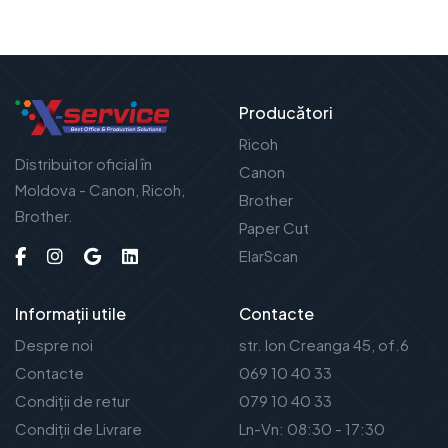
Producători
Ricoh
Distribuitor oficial în
Canon
Moldova - Canon, Ricoh,
Brother
Brother.
Paper Cut
ElarScan
Informații utile
Contacte
Despre noi
str. Ion Creanga 45, of.6
Contacte
069 10 40 33
Condiții de retur
079 10 40 33
Condiții de Livrare
Ln-Vn: 08:30 - 17:30