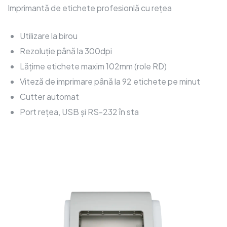
Imprimantă de etichete profesionlă cu rețea
Utilizare la birou
Rezoluție până la 300dpi
Lățime etichete maxim 102mm (role RD)
Viteză de imprimare până la 92 etichete pe minut
Cutter automat
Port rețea, USB și RS-232 în sta