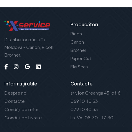
Producători
Ricoh
Distribuitor oficial în
Canon
Moldova - Canon, Ricoh,
Brother
Brother.
Paper Cut
ElarScan
Informații utile
Contacte
Despre noi
str. Ion Creanga 45, of.6
Contacte
069 10 40 33
Condiții de retur
079 10 40 33
Condiții de Livrare
Ln-Vn: 08:30 - 17:30