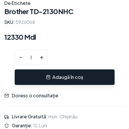
De Etichete
Brother TD-2130NHC
SKU:
5926068
12330 Mdl
-
+
Adaugă în coș
Doresc o consultație
Livrare Gratuită:
mun. Chișinău
Garanție:
12 Luni