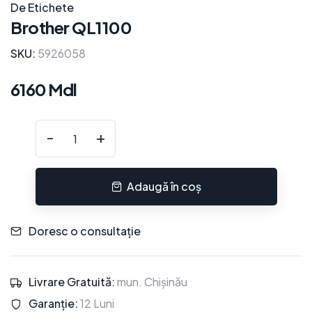
De Etichete
Brother QL1100
SKU:
5926058
6160 Mdl
-
+
Adaugă în coș
Doresc o consultație
Livrare Gratuită:
mun. Chișinău
Garanție:
12 Luni