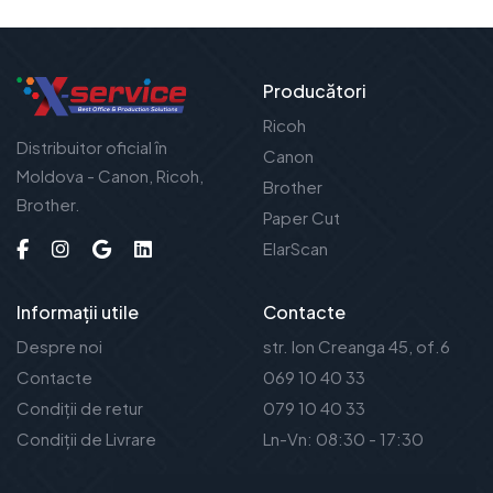
Producători
Ricoh
Distribuitor oficial în
Canon
Moldova - Canon, Ricoh,
Brother
Brother.
Paper Cut
ElarScan
Informații utile
Contacte
Despre noi
str. Ion Creanga 45, of.6
Contacte
069 10 40 33
Condiții de retur
079 10 40 33
Condiții de Livrare
Ln-Vn: 08:30 - 17:30