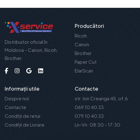
Producători
Ricoh
Distribuitor oficial în
Canon
Moldova - Canon, Ricoh,
Brother
Brother.
Paper Cut
ElarScan
Informații utile
Contacte
Despre noi
str. Ion Creanga 45, of.6
Contacte
069 10 40 33
Condiții de retur
079 10 40 33
Condiții de Livrare
Ln-Vn: 08:30 - 17:30