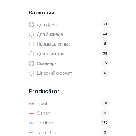
Категории
Для Дома
21
Для бизнеса
64
Промышленные
5
Для этикеток
35
Сканнеры
15
Широкий формат
5
Producător
Ricoh
19
Canon
0
Brother
132
Paper Cut
0