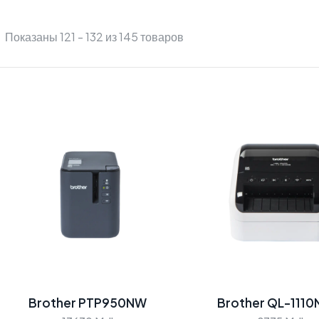
Показаны 121 - 132 из 145 товаров
Brother PTP950NW
Brother QL-111