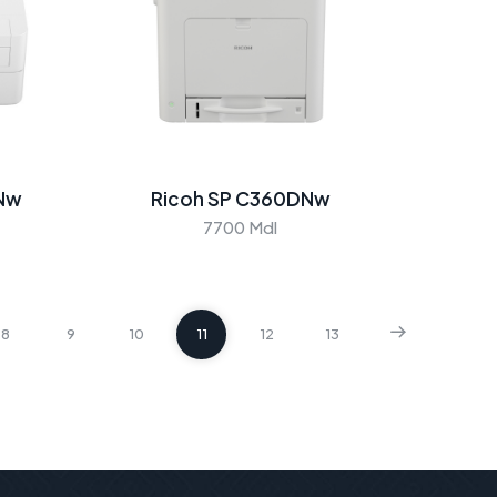
DNw
Ricoh SP C360DNw
7700 Mdl
8
9
10
11
12
13