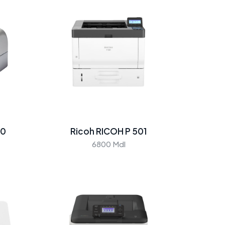
00
Ricoh RICOH P 501
6800 Mdl