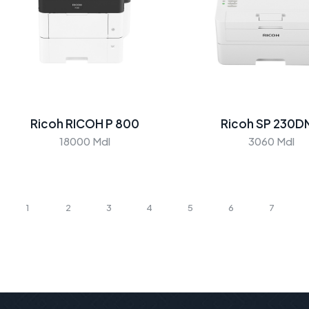
Ricoh RICOH P 800
Ricoh SP 230
18000 Mdl
3060 Mdl
1
2
3
4
5
6
7