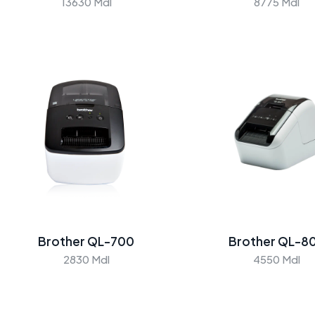
13630 Mdl
8775 Mdl
Brother
Brother
MFC-B7810DW
MFC-B7800DN
Mdl
Mdl
Brother QL-700
Brother QL-8
2830 Mdl
4550 Mdl