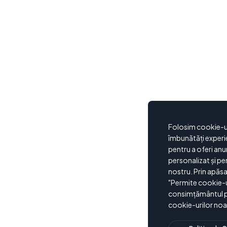
Folosim cookie-ur
îmbunătăți experi
pentru a oferi anu
personalizat și pen
nostru. Prin apăs
"Permite cookie-uri
consimțământul pe
cookie-urilor noa