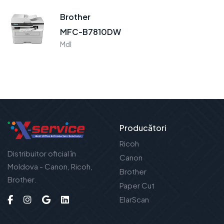
Brother
MFC-B7810DW
Mdl
Producători
Ricoh
Distribuitor oficial în
Canon
Moldova - Canon, Ricoh,
Brother
Brother.
Paper Cut
ElarScan