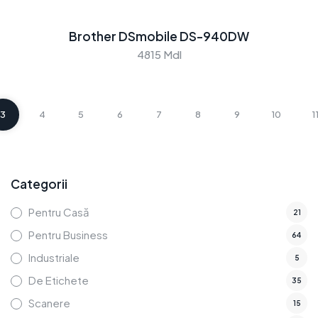
Brother DSmobile DS-940DW
4815 Mdl
3
4
5
6
7
8
9
10
1
Categorii
Pentru Casă
21
Pentru Business
64
Industriale
5
De Etichete
35
Scanere
15