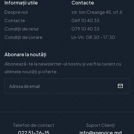
Informații utile
Contacte
Despre noi
str. Ion Creanga 45, of.6
Contacte
069 10 40 33
Condiții de retur
079 10 40 33
Condiții de Livrare
Ln-Vn: 08:30 - 17:30
Abonare la noutăți
Abonează-te la newsletter-ul nostru și vei fi la curent cu
ultimele noutăți și oferte.
Telefon de contact
Suport Clienți
022 51-26-15
info@xservice.md